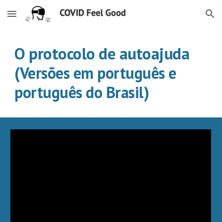
Skip to main content
Skip to navigation
O protocolo de autoajuda
(
Versões em português e
)
português do Brasil